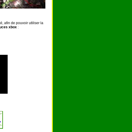
, afin de pouvoir utiliser la
uces xbox
: