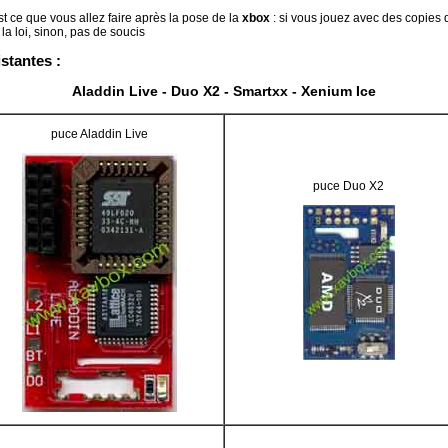
st ce que vous allez faire après la pose de la
xbox
: si vous jouez avec des copies
la loi, sinon, pas de soucis
stantes :
Aladdin Live - Duo X2 - Smartxx - Xenium Ice
puce Aladdin Live
puce Duo X2