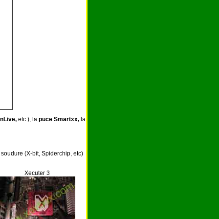
inLive,
etc.), la
puce Smartxx,
la
soudure (X-bit, Spiderchip, etc)
Xecuter 3