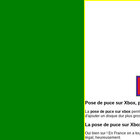
Pose de puce sur Xbox, p
La
pose de puce sur xbox
perm
d'ajouter un disque dur plus gros
La pose de puce sur Xbox
Oui bien sur ! En France on a tout 
légal, heureusement.