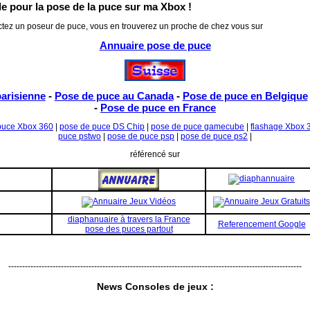
e pour la pose de la puce sur ma Xbox !
actez un poseur de puce, vous en trouverez un proche de chez vous sur
Annuaire pose de puce
arisienne
-
Pose de puce au Canada
-
Pose de puce en Belgique
-
Pose de puce en France
puce Xbox 360
|
pose de puce DS Chip
|
pose de puce gamecube
|
flashage Xbox 
puce pstwo
|
pose de puce psp
|
pose de puce ps2
|
référencé sur
diaphanuaire à travers la France
Referencement Google
pose des puces partout
----------------------------------------------------------------------------------------------------------
News Consoles de jeux :