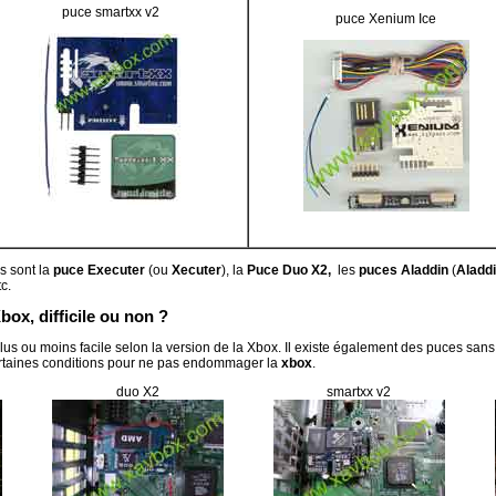
puce smartxx v2
puce Xenium Ice
es sont la
puce Executer
(ou
Xecuter
), la
Puce Duo X2,
les
puces Aladdin
(
Aladd
tc.
box, difficile ou non ?
plus ou moins facile selon la version de la Xbox. Il existe également des puces sans 
ertaines conditions pour ne pas endommager la
xbox
.
duo X2
smartxx v2