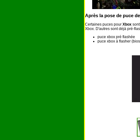
Après la pose de puce de 
Certaines puces pour
Xbox
sont 
Xbox. D'autres sont déjà pré-flas
puce xbox pré flashée
puce xbox à flasher (bio